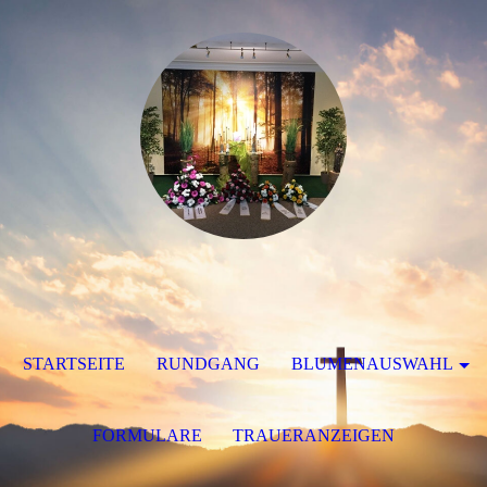
STARTSEITE
RUNDGANG
BLUMENAUSWAHL
FORMULARE
TRAUERANZEIGEN